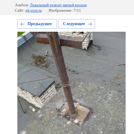
Альбом:
Локальный ремонт мягкой кровли
Сайт:
gk-gost.ru
Изображение: 7/11
Предыдущее
Следующее