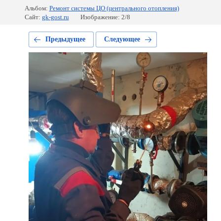
Альбом:
Ремонт системы ЦО (центрального отопления)
Сайт:
gk-gost.ru
Изображение: 2/8
Предыдущее
Следующее