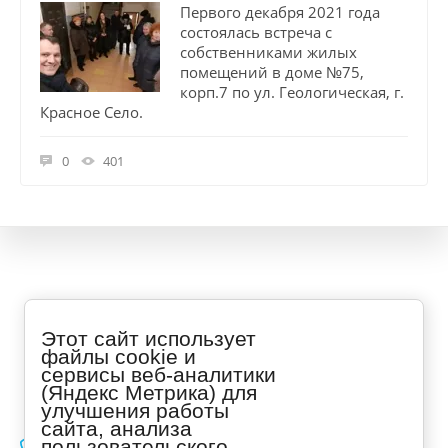
Первого декабря 2021 года
состоялась встреча с
собственниками жилых
помещений в доме №75,
корп.7 по ул. Геологическая, г.
Красное Село.
0
401
Copyright © 2020 - 2026 ООО «Арктика»
Этот сайт использует
файлы cookie и
Контактная информация
сервисы веб-аналитики
(Яндекс Метрика) для
Свяжитесь с нами удобным для Вас способом
улучшения работы
сайта, анализа
пользовательского
Звоните по номеру